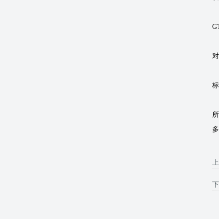
G
对
标
所
多
上
下