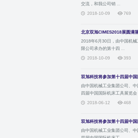
交流，和我公司销 ...
2018-10-09
769
北京双旭CIMES2018展圆满
2018年6月30日，由中
限公司承办的第十四 ...
2018-10-09
393
双旭科技将参加第十四届中国国际
由中国机械工业集团公司、中
四届中国国际机床工具展览会 .
2018-06-12
468
双旭科技将参加第十四届中国国际
由中国机械工业集团公司、中
四届中国国际机床工 ...