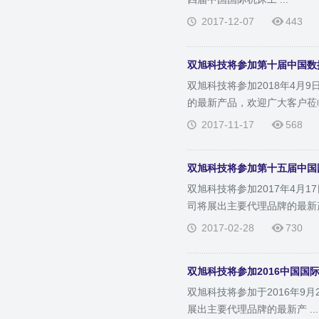
2017-12-07
443
双旭科技将参加第十届中国数控
双旭科技将参加2018年4月
的最新产品，欢迎广大客户莅临
2017-11-17
568
双旭科技将参加第十五届中国国
双旭科技将参加2017年4月1
司将展出主要代理品牌的最新产
2017-02-28
730
双旭科技将参加2016中国国
双旭科技将参加于2016年9月
展出主要代理品牌的最新产 ...