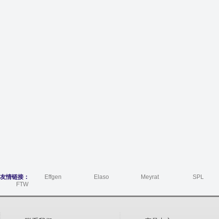
友情链接：
Effgen
Elaso
Meyrat
SPL
FTW