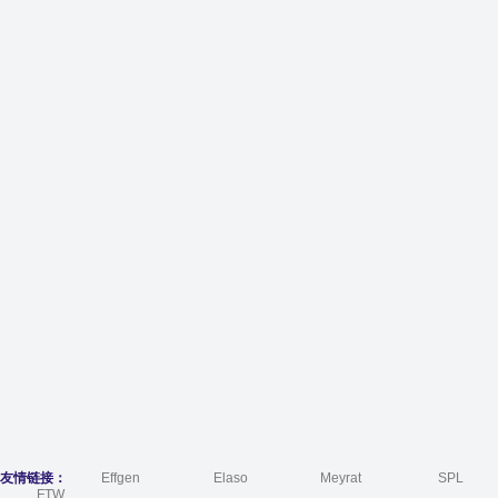
友情链接：
Effgen
Elaso
Meyrat
SPL
FTW