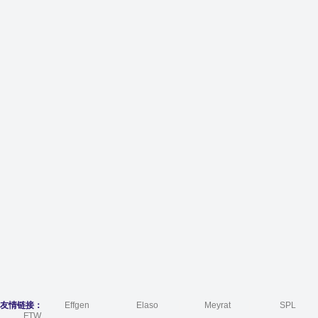
友情链接：
Effgen
Elaso
Meyrat
SPL
FTW