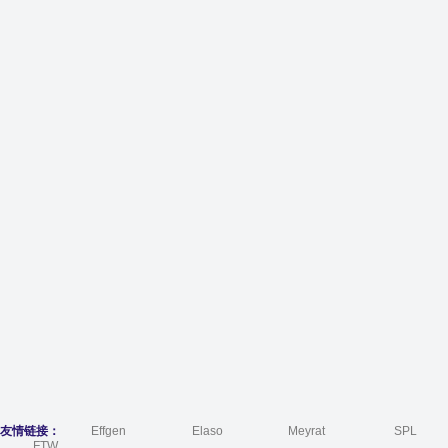
友情链接：
Effgen
Elaso
Meyrat
SPL
FTW