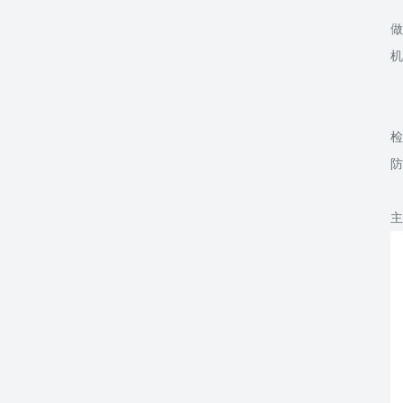
M
做
机
M
检
防
主