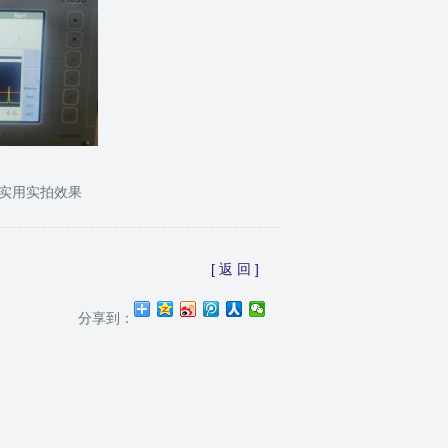
实用实拍效果
[ 返 回 ]
分享到：