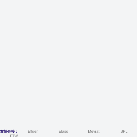
友情链接：
Effgen
Elaso
Meyrat
SPL
FTW