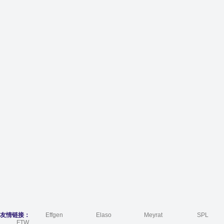
友情链接：
Effgen
Elaso
Meyrat
SPL
FTW